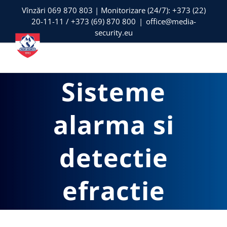
Skip
Vînzări 069 870 803 | Monitorizare (24/7): +373 (22)
20-11-11 / +373 (69) 870 800
|
office@media-
to
security.eu
content
Sisteme
alarma si
detectie
efractie