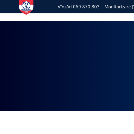
Skip
Vînzări 069 870 803 | Monitorizare (
to
content